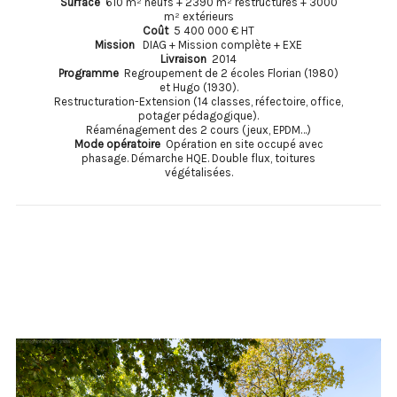
Surface
610 m² neufs + 2390 m² restructurés + 3000
m² extérieurs
Coût
5 400 000 € HT
Mission
DIAG + Mission complète + EXE
Livraison
2014
Programme
Regroupement de 2 écoles Florian (1980)
et Hugo (1930).
Restructuration-Extension (14 classes, réfectoire, office,
potager pédagogique).
Réaménagement des 2 cours (jeux, EPDM…)
Mode opératoire
Opération en site occupé avec
phasage. Démarche HQE. Double flux, toitures
végétalisées.